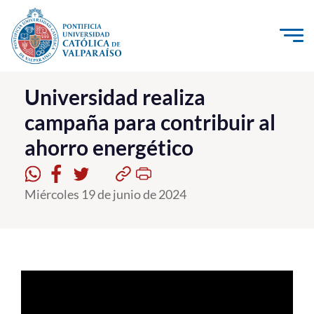
Click acá para ir directamente al contenido
La Universidad
Universidad realiza
campaña para contribuir al
Investigación, Creación e Innovación
ahorro energético
PUCV Internacional
Vinculación con el Medio
Miércoles 19 de junio de 2024
Admisión
Pregrado
Postgrado
Formación Continua