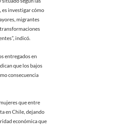
y situado según las
a, es investigar cómo
mayores, migrantes
s transformaciones
ntes”, indicó.
los entregados en
dican que los bajos
como consecuencia
 mujeres que entre
ta en Chile, dejando
guridad económica que