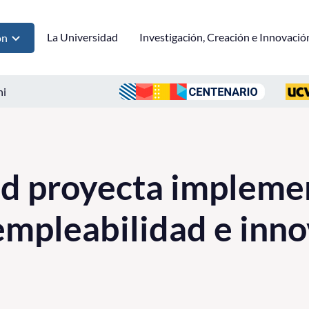
La Universidad
Investigación, Creación e Innovació
ón
ni
d proyecta impleme
empleabilidad e inn