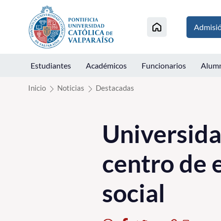
Click acá para ir directamente al contenido
Admisi
Estudiantes
Académicos
Funcionarios
Alum
Inicio
Noticias
Destacadas
Universida
centro de 
social