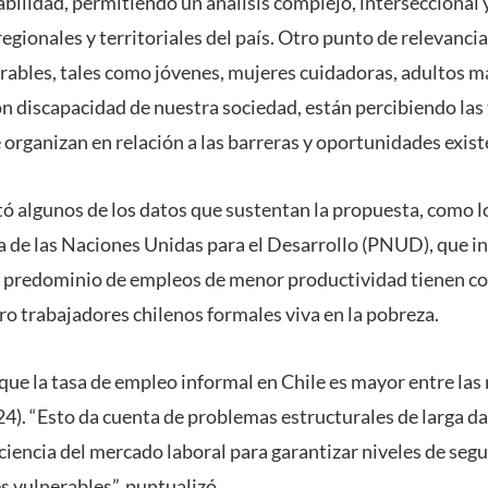
abilidad, permitiendo un análisis complejo, interseccional 
regionales y territoriales del país. Otro punto de relevanci
rables, tales como jóvenes, mujeres cuidadoras, adultos 
on discapacidad de nuestra sociedad, están percibiendo la
 organizan en relación a las barreras y oportunidades existe
ltó algunos de los datos que sustentan la propuesta, como 
 de las Naciones Unidas para el Desarrollo (PNUD), que in
 el predominio de empleos de menor productividad tienen 
ro trabajadores chilenos formales viva en la pobreza.
 que la tasa de empleo informal en Chile es mayor entre las
4). “Esto da cuenta de problemas estructurales de larga da
ficiencia del mercado laboral para garantizar niveles de se
s vulnerables”, puntualizó.