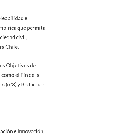
leabilidad e
empírica que permita
ciedad civil,
a Chile.
los Objetivos de
 como el Fin de la
co (n°8) y Reducción
eación e Innovación,