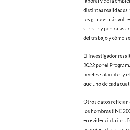
laboral y de la emple
distintas realidades 
los grupos más vulne
sur-sur y personas c
del trabajo y cómo se
El investigador resa
2022 por el Programa
niveles salariales y
que uno de cada cuat
Otros datos reflejan
los hombres (INE 202
en evidencia la insu
protejan a los hogare