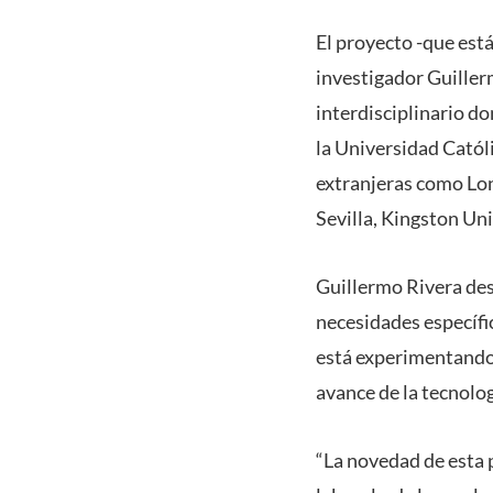
El proyecto -que est
investigador Guillerm
interdisciplinario d
la Universidad Catól
extranjeras como Lo
Sevilla, Kingston U
Guillermo Rivera des
necesidades específic
está experimentando 
avance de la tecnolog
“La novedad de esta 