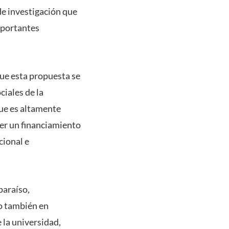
de investigación que
mportantes
que esta propuesta se
ciales de la
que es altamente
ner un financiamiento
cional e
paraíso,
mo también en
 la universidad,