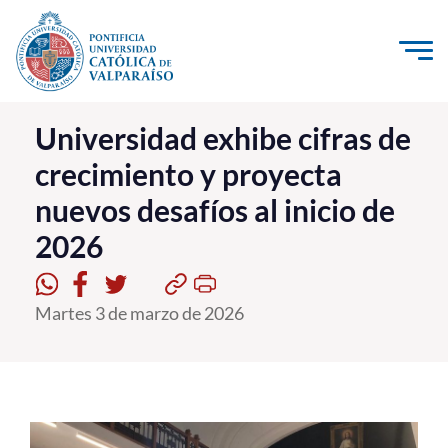
Click acá para ir directamente al contenido
La Universidad
Universidad exhibe cifras de
crecimiento y proyecta
Investigación, Creación e Innovación
nuevos desafíos al inicio de
PUCV Internacional
2026
Vinculación con el Medio
Admisión
Martes 3 de marzo de 2026
Pregrado
Postgrado
Formación Continua