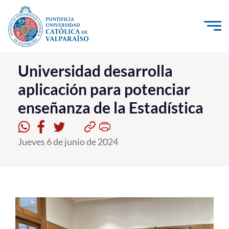
Click acá para ir directamente al contenido
La Universidad
Universidad desarrolla
aplicación para potenciar
Investigación, Creación e Innovación
enseñanza de la Estadística
PUCV Internacional
Vinculación con el Medio
Jueves 6 de junio de 2024
Admisión
Pregrado
Postgrado
Formación Continua