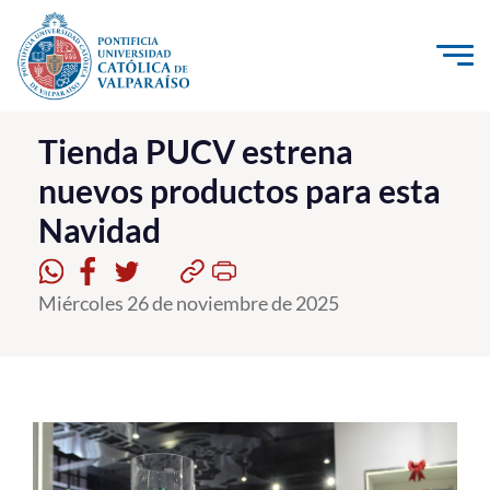
Click acá para ir directamente al contenido
La Universidad
Tienda PUCV estrena
nuevos productos para esta
Investigación, Creación e Innovación
Navidad
PUCV Internacional
Vinculación con el Medio
Miércoles 26 de noviembre de 2025
Admisión
Pregrado
Postgrado
Formación Continua