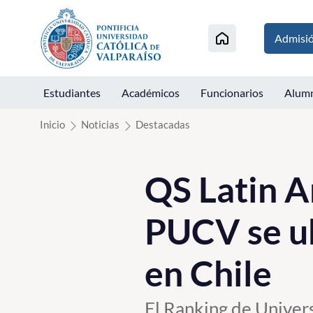
Click acá para ir directamente al contenido
Admisi
Estudiantes
Académicos
Funcionarios
Alum
Inicio
Noticias
Destacadas
QS Latin A
PUCV se ub
en Chile
El Ranking de Univers