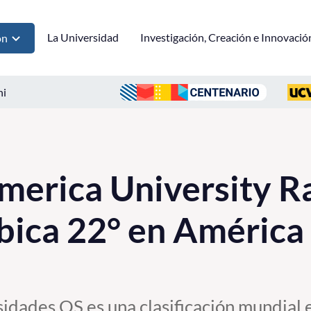
La Universidad
Investigación, Creación e Innovació
ón
ni
merica University R
ica 22° en América 
idades QS es una clasificación mundial 