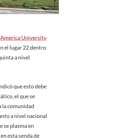
 America University
en el lugar 22 dentro
uinta a nivel
indicó que esto debe
ático, el que se
da la comunidad
anto a nivel nacional
ue se plasma en
 en esta senda de