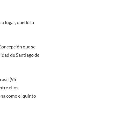
do lugar, quedó la
 Concepción que se
rsidad de Santiago de
rasil (95
ntre ellos
iona como el quinto