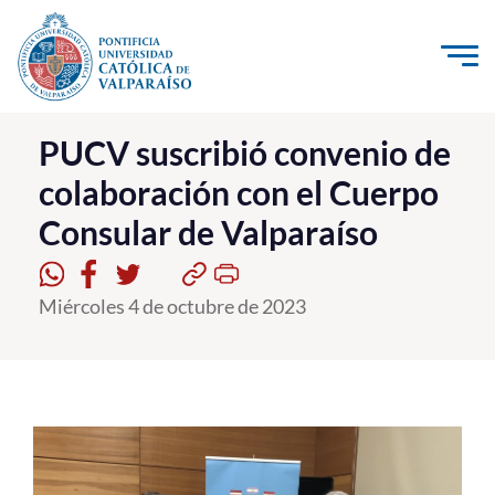
Click acá para ir directamente al contenido
La Universidad
PUCV suscribió convenio de
colaboración con el Cuerpo
Investigación, Creación e Innovación
Consular de Valparaíso
PUCV Internacional
Vinculación con el Medio
Miércoles 4 de octubre de 2023
Admisión
Pregrado
Postgrado
Formación Continua