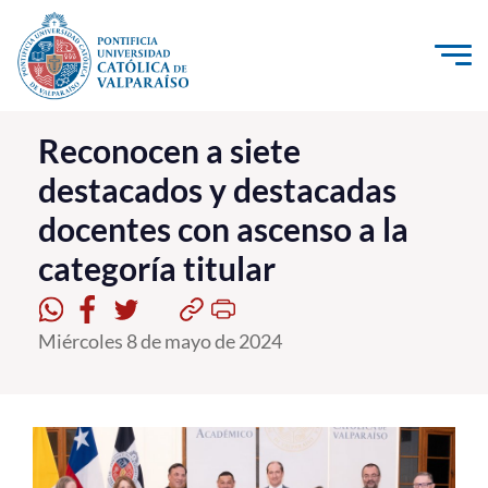
Click acá para ir directamente al contenido
La Universidad
Reconocen a siete
destacados y destacadas
Investigación, Creación e Innovación
docentes con ascenso a la
PUCV Internacional
categoría titular
Vinculación con el Medio
Admisión
Miércoles 8 de mayo de 2024
Pregrado
Postgrado
Formación Continua