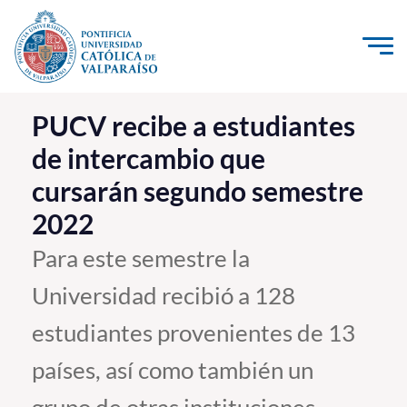
Click acá para ir directamente al contenido
La Universidad
PUCV recibe a estudiantes
de intercambio que
Investigación, Creación e Innovación
cursarán segundo semestre
PUCV Internacional
2022
Vinculación con el Medio
Para este semestre la
Admisión
Universidad recibió a 128
Pregrado
estudiantes provenientes de 13
Postgrado
países, así como también un
Formación Continua