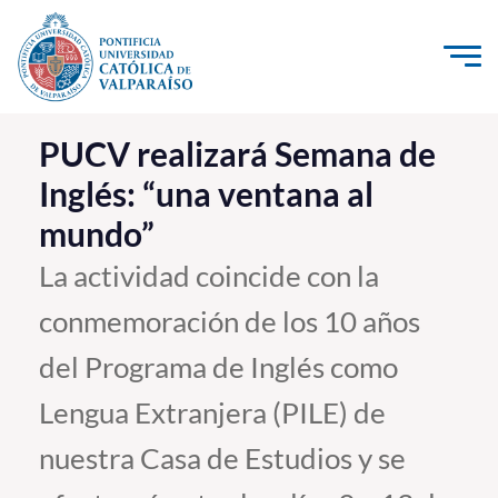
Click acá para ir directamente al contenido
La Universidad
PUCV realizará Semana de
Inglés: “una ventana al
Investigación, Creación e Innovación
mundo”
PUCV Internacional
Vinculación con el Medio
La actividad coincide con la
conmemoración de los 10 años
Admisión
del Programa de Inglés como
Pregrado
Lengua Extranjera (PILE) de
Postgrado
nuestra Casa de Estudios y se
Formación Continua