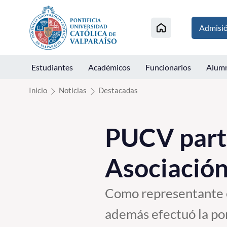
Click acá para ir directamente al contenido
Admisi
Estudiantes
Académicos
Funcionarios
Alum
Inicio
Noticias
Destacadas
PUCV parti
Asociación
Como representante e
además efectuó la po