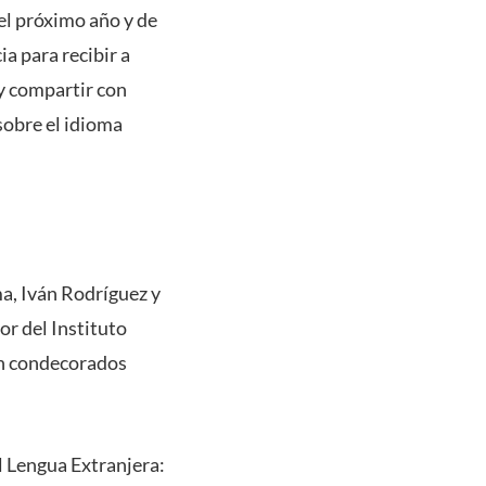
el próximo año y de
ia para recibir a
y compartir con
sobre el idioma
ma, Iván Rodríguez y
or del Instituto
on condecorados
l Lengua Extranjera: