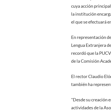
cuya acción principal
la institución encar
el que se efectuará e
En representación de
Lengua Extranjera de
recordó que la PUCV 
de la Comisión Acad
El rector Claudio Eló
también ha represent
"Desde su creación e
actividades de la As