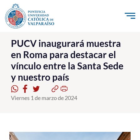
Click acá para ir directamente al contenido
La Universidad
PUCV inaugurará muestra
en Roma para destacar el
Investigación, Creación e Innovación
vínculo entre la Santa Sede
PUCV Internacional
y nuestro país
Vinculación con el Medio
Admisión
Viernes 1 de marzo de 2024
Pregrado
Postgrado
Formación Continua