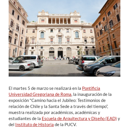
Estudiantes
Académicos
Funcionarios
Alumni
English
El martes 5 de marzo se realizará en la
Pontificia
Universidad Gregoriana de Roma
, la inauguración de la
exposición "Camino hacia el Jubileo: Testimonios de
relación de Chile y la Santa Sede a través del tiempo”,
muestra realizada por académicos, académicas y
estudiantes de la
Escuela de Arquitectura y Diseño (EAD)
y
del
Instituto de Historia
de la PUCV.