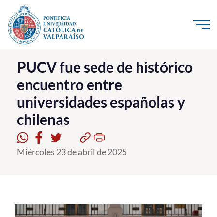
Click acá para ir directamente al contenido
La Universidad
PUCV fue sede de histórico
encuentro entre
Investigación, Creación e Innovación
universidades españolas y
PUCV Internacional
chilenas
Vinculación con el Medio
Admisión
Miércoles 23 de abril de 2025
Pregrado
Postgrado
Formación Continua