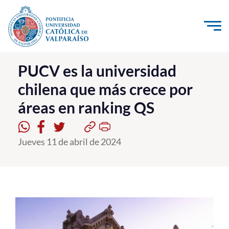
Click acá para ir directamente al contenido
La Universidad
PUCV es la universidad
chilena que más crece por
Investigación, Creación e Innovación
áreas en ranking QS
PUCV Internacional
Vinculación con el Medio
Jueves 11 de abril de 2024
Admisión
Pregrado
Postgrado
Formación Continua