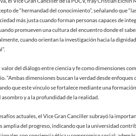
a, el Vice Gran Canciller de la PUCV, fray Cristian Eichin
cepto de “hermandad del conocimiento”, señalando que “la
ciedad más justa cuando forman personas capaces de inte
cuando promueven una cultura del encuentro donde el sab
almente, cuando orientan la investigación hacia la dignidad 
l”.
 valor del diálogo entre ciencia y fe como dimensiones co
io. “Ambas dimensiones buscan la verdad desde enfoques 
ando que este vínculo se fortalece mediante una formación 
l asombro y a la profundidad de la realidad.
esafíos actuales, el Vice Gran Canciller subrayó la importa
amplia del progreso, indicando que la universidad contri
ionales con conciencia ética y compromiso social; además