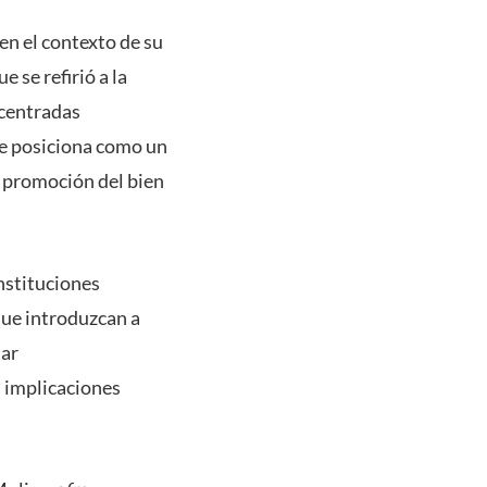
 en el contexto de su
 se refirió a la
 centradas
se posiciona como un
a promoción del bien
nstituciones
que introduzcan a
tar
s implicaciones