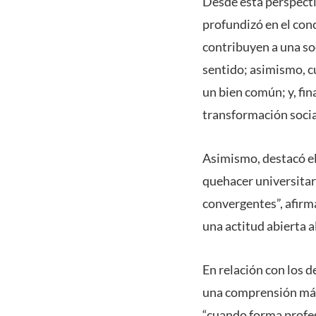
Desde esta perspectiv
profundizó en el con
contribuyen a una so
sentido; asimismo, 
un bien común; y, fin
transformación socia
Asimismo, destacó el
quehacer universitar
convergentes”, afirm
una actitud abierta a
En relación con los d
una comprensión más 
“cuando forma profes