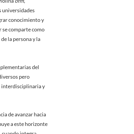
 Molina
ofm
,
s universidades
grar conocimiento y
er se comparte como
de la persona y la
mplementarias del
diversos pero
interdisciplinaria y
ncia de avanzar hacia
buye a este horizonte
, cuando integra