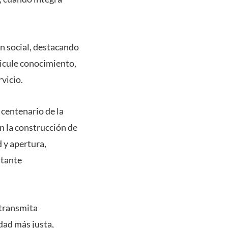
ón social, destacando
icule conocimiento,
vicio.
centenario de la
n la construcción de
 y apertura,
stante
transmita
dad más justa,