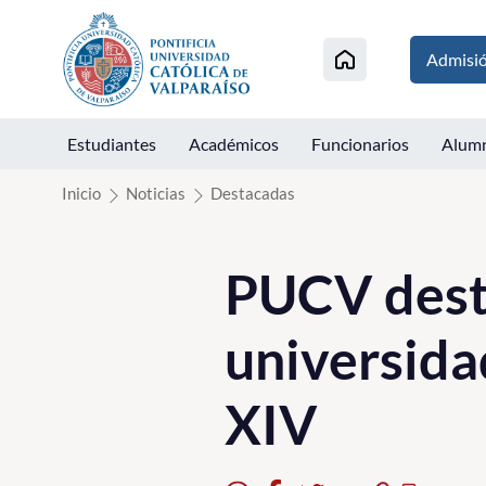
Click acá para ir directamente al contenido
Admisi
Estudiantes
Académicos
Funcionarios
Alum
Inicio
Noticias
Destacadas
PUCV desta
universida
XIV