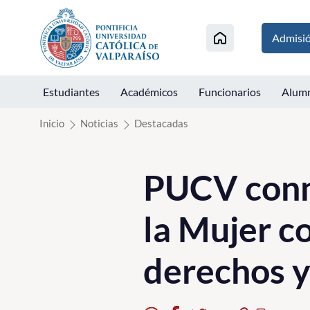
Click acá para ir directamente al contenido
Admisi
Estudiantes
Académicos
Funcionarios
Alum
Inicio
Noticias
Destacadas
PUCV conm
la Mujer c
derechos 