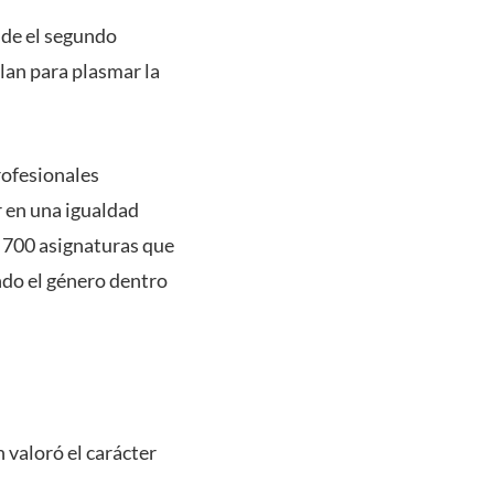
sde el segundo
lan para plasmar la
rofesionales
r en una igualdad
 700 asignaturas que
do el género dentro
n valoró el carácter