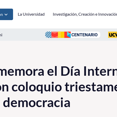
La Universidad
Investigación, Creación e Innovació
ón
ni
emora el Día Intern
on coloquio triestam
y democracia