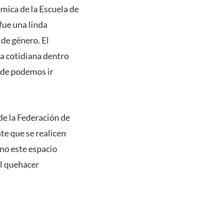
émica de la Escuela de
fue una linda
 de género. El
da cotidiana dentro
nde podemos ir
de la Federación de
te que se realicen
mno este espacio
l quehacer