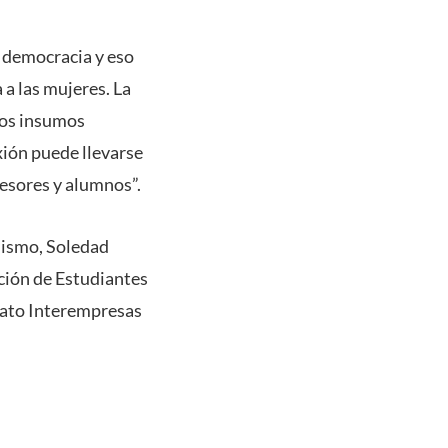
a democracia y eso
 a las mujeres. La
 los insumos
xión puede llevarse
esores y alumnos”.
dismo, Soledad
ación de Estudiantes
cato Interempresas
.