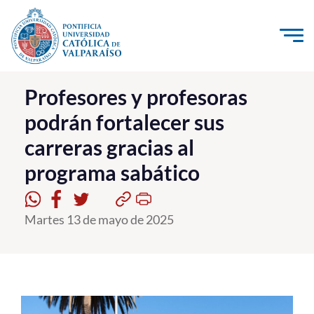
Click acá para ir directamente al contenido
La Universidad
Profesores y profesoras
podrán fortalecer sus
Investigación, Creación e Innovación
carreras gracias al
PUCV Internacional
programa sabático
Vinculación con el Medio
Admisión
Martes 13 de mayo de 2025
Pregrado
Postgrado
Formación Continua