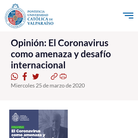
Click acá para ir directamente al contenido
La Universidad
Opinión: El Coronavirus
como amenaza y desafío
Investigación, Creación e Innovación
internacional
PUCV Internacional
Vinculación con el Medio
Miercoles 25 de marzo de 2020
Admisión
Pregrado
Postgrado
Formación Continua