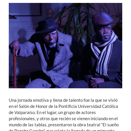
Estudiantes
Académicos
Funcionarios
Alumni
English
Una jornada emotiva y llena de talento fue la que se vivió
en el Salón de Honor de la Pontificia Universidad Católica
de Valparaíso. En el lugar, un grupo de actores
profesionales, y otros que recién se vienen iniciando en el
mundo de las tablas, presentaron la obra teatral “El sueño
de Pancho Gancho”, que relata la llegada de un migrante