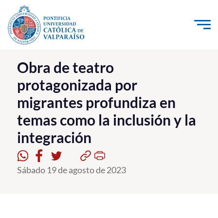
Click acá para ir directamente al contenido
La Universidad
Obra de teatro
protagonizada por
Investigación, Creación e Innovación
migrantes profundiza en
PUCV Internacional
temas como la inclusión y la
Vinculación con el Medio
integración
Admisión
Sábado 19 de agosto de 2023
Pregrado
Postgrado
Formación Continua