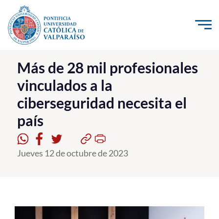
Click acá para ir directamente al contenido
La Universidad
Más de 28 mil profesionales
vinculados a la
Investigación, Creación e Innovación
ciberseguridad necesita el
PUCV Internacional
país
Vinculación con el Medio
Admisión
Jueves 12 de octubre de 2023
Pregrado
Postgrado
Formación Continua