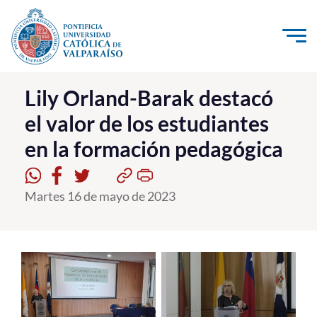
Click acá para ir directamente al contenido
La Universidad
Lily Orland-Barak destacó
el valor de los estudiantes
Investigación, Creación e Innovación
en la formación pedagógica
PUCV Internacional
Vinculación con el Medio
Martes 16 de mayo de 2023
Admisión
Pregrado
Postgrado
Formación Continua