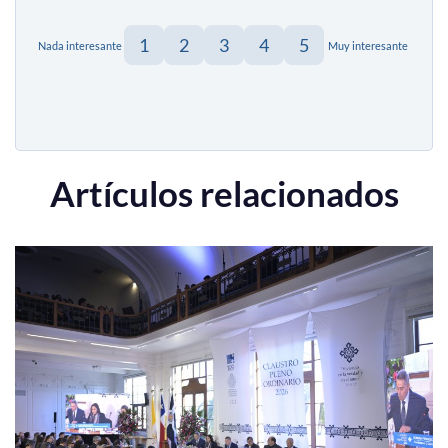
1
2
3
4
5
Nada interesante
Muy interesante
Artículos relacionados