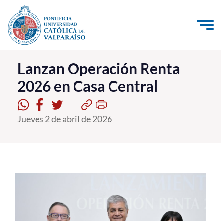
Click acá para ir directamente al contenido
La Universidad
Lanzan Operación Renta
2026 en Casa Central
Investigación, Creación e Innovación
PUCV Internacional
Jueves 2 de abril de 2026
Vinculación con el Medio
Admisión
Pregrado
Postgrado
Formación Continua