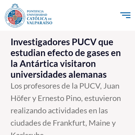
Click acá para ir directamente al contenido
La Universidad
Investigadores PUCV que
estudian efecto de gases en
Investigación, Creación e Innovación
la Antártica visitaron
PUCV Internacional
universidades alemanas
Vinculación con el Medio
Los profesores de la PUCV, Juan
Admisión
Höfer y Ernesto Pino, estuvieron
Pregrado
realizando actividades en las
Postgrado
ciudades de Frankfurt, Maine y
Formación Continua