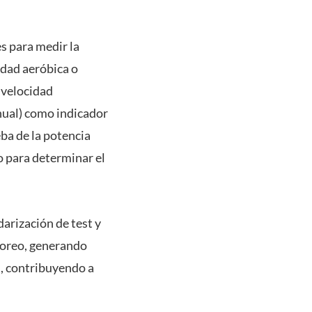
s para medir la
idad aeróbica o
 velocidad
nual) como indicador
eba de la potencia
o para determinar el
darización de test y
itoreo, generando
l, contribuyendo a