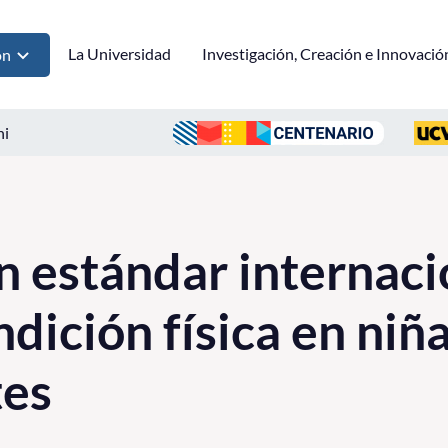
La Universidad
Investigación, Creación e Innovació
ón
ni
n estándar internaci
dición física en niña
tes