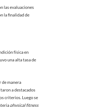
on las evaluaciones
n la finalidad de
dición física en
tuvo una alta tasa de
ar de manera
vitaron a destacados
os criterios. Luego se
ateria
physical fitness