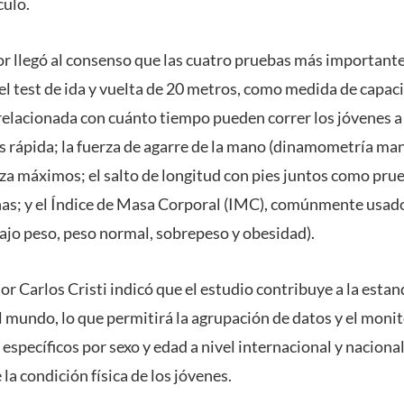
culo.
or llegó al consenso que las cuatro pruebas más importante
 el test de ida y vuelta de 20 metros, como medida de capac
 relacionada con cuánto tiempo pueden correr los jóvenes a
rápida; la fuerza de agarre de la mano (dinamometría ma
rza máximos; el salto de longitud con pies juntos como pru
nas; y el Índice de Masa Corporal (IMC), comúnmente usad
bajo peso, peso normal, sobrepeso y obesidad).
sor Carlos Cristi indicó que el estudio contribuye a la estan
l mundo, lo que permitirá la agrupación de datos y el mon
 específicos por sexo y edad a nivel internacional y naciona
la condición física de los jóvenes.