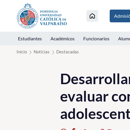
Click acá para ir directamente al contenido
Admisi
Estudiantes
Académicos
Funcionarios
Alum
Inicio
Noticias
Destacadas
Desarrolla
evaluar con
adolescen