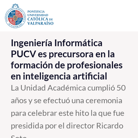
Click acá para ir directamente al contenido
La Universidad
Ingeniería Informática
PUCV es precursora en la
Investigación, Creación e Innovación
formación de profesionales
PUCV Internacional
en inteligencia artificial
Vinculación con el Medio
La Unidad Académica cumplió 50
Admisión
años y se efectuó una ceremonia
Pregrado
para celebrar este hito la que fue
Postgrado
presidida por el director Ricardo
Formación Continua