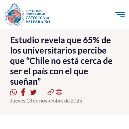
Click acá para ir directamente al contenido
La Universidad
Estudio revela que 65% de
los universitarios percibe
Investigación, Creación e Innovación
que “Chile no está cerca de
PUCV Internacional
ser el país con el que
Vinculación con el Medio
sueñan”
Admisión
Jueves 13 de noviembre de 2025
Pregrado
Postgrado
Formación Continua