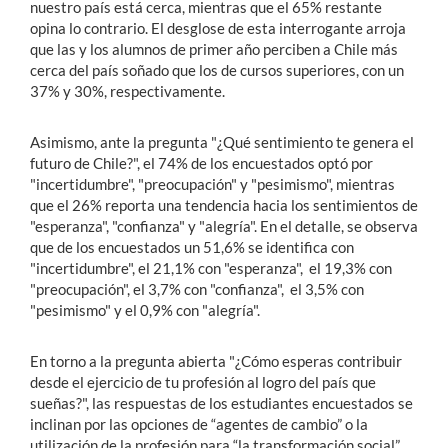
nuestro país está cerca, mientras que el 65% restante
opina lo contrario. El desglose de esta interrogante arroja
que las y los alumnos de primer año perciben a Chile más
cerca del país soñado que los de cursos superiores, con un
37% y 30%, respectivamente.
Asimismo, ante la pregunta "¿Qué sentimiento te genera el
futuro de Chile?", el 74% de los encuestados optó por
"incertidumbre", "preocupación" y "pesimismo", mientras
que el 26% reporta una tendencia hacia los sentimientos de
"esperanza", "confianza" y "alegría". En el detalle, se observa
que de los encuestados un 51,6% se identifica con
"incertidumbre", el 21,1% con "esperanza", el 19,3% con
"preocupación", el 3,7% con "confianza", el 3,5% con
"pesimismo" y el 0,9% con "alegría".
En torno a la pregunta abierta "¿Cómo esperas contribuir
desde el ejercicio de tu profesión al logro del país que
sueñas?", las respuestas de los estudiantes encuestados se
inclinan por las opciones de “agentes de cambio” o la
utilización de la profesión para “la transformación social”.