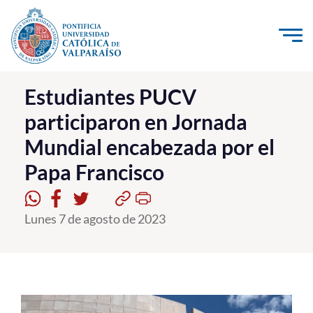
Click acá para ir directamente al contenido
La Universidad
Estudiantes PUCV
participaron en Jornada
Investigación, Creación e Innovación
Mundial encabezada por el
PUCV Internacional
Papa Francisco
Vinculación con el Medio
Admisión
Lunes 7 de agosto de 2023
Pregrado
Postgrado
Formación Continua