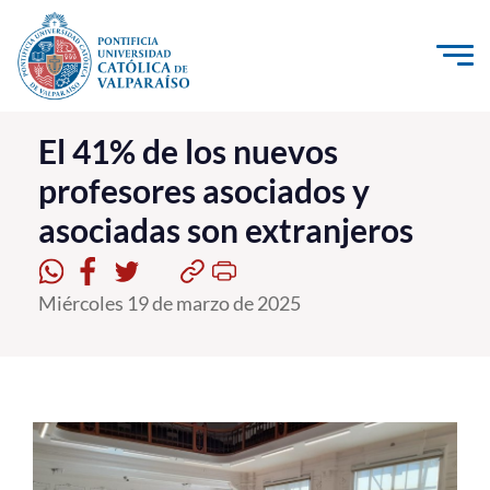
Click acá para ir directamente al contenido
La Universidad
El 41% de los nuevos
profesores asociados y
Investigación, Creación e Innovación
asociadas son extranjeros
PUCV Internacional
Vinculación con el Medio
Miércoles 19 de marzo de 2025
Admisión
Pregrado
Postgrado
Formación Continua