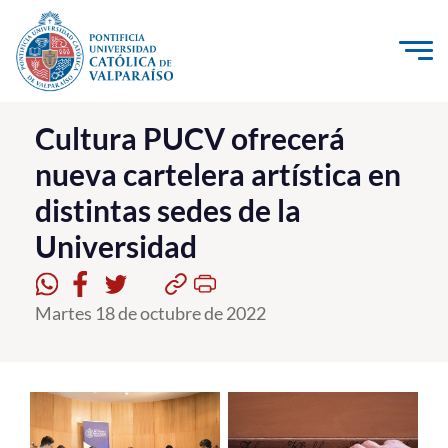
Click acá para ir directamente al contenido
La Universidad
Cultura PUCV ofrecerá
nueva cartelera artística en
Investigación, Creación e Innovación
distintas sedes de la
PUCV Internacional
Universidad
Vinculación con el Medio
Admisión
Martes 18 de octubre de 2022
Pregrado
Postgrado
Formación Continua