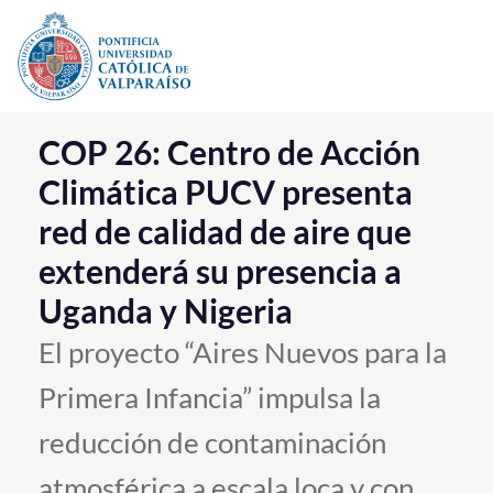
Click acá para ir directamente al contenido
La Universidad
COP 26: Centro de Acción
Climática PUCV presenta
Investigación, Creación e Innovación
red de calidad de aire que
PUCV Internacional
extenderá su presencia a
Vinculación con el Medio
Uganda y Nigeria
Admisión
El proyecto “Aires Nuevos para la
Primera Infancia” impulsa la
Pregrado
reducción de contaminación
Postgrado
Formación Continua
atmosférica a escala loca y con