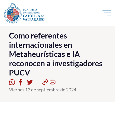
Click acá para ir directamente al contenido
La Universidad
Como referentes
internacionales en
Investigación, Creación e Innovación
Metaheurísticas e IA
PUCV Internacional
reconocen a investigadores
Vinculación con el Medio
PUCV
Admisión
Viernes 13 de septiembre de 2024
Pregrado
Postgrado
Formación Continua