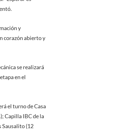
entó.
rmación y
 corazón abierto y
cánica se realizará
etapa en el
rá el turno de Casa
; Capilla IBC de la
 Sausalito (12