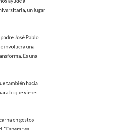
 nos ayude a
versitaria, un lugar
, padre José Pablo
 e involucra una
ransforma. Es una
que también hacia
para lo que viene:
carna en gestos
. “Esperar es