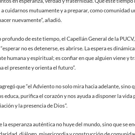
juntos en esperanza, verdad y fraternidad. Que este tiempo
, a cuidarnos mutuamente y a preparar, como comunidad uni
nacer nuevamente”, añadió.
do profundo de este tiempo, el Capellán General de la PUCV
 “esperar no es detenerse, es abrirse. La espera es dinámica
e humana y espiritual; es confiar en que alguien viene y t
 el presente y orienta el futuro”.
 agregó que “el Adviento no solo mira hacia adelante, sino 
s educa, purifica el corazón y nos ayuda a disponer la vida 
liación y la presencia de Dios”.
 la esperanza auténtica no huye del mundo, sino que se en
daridad, diálogo, misericordia y construcción de comunidad