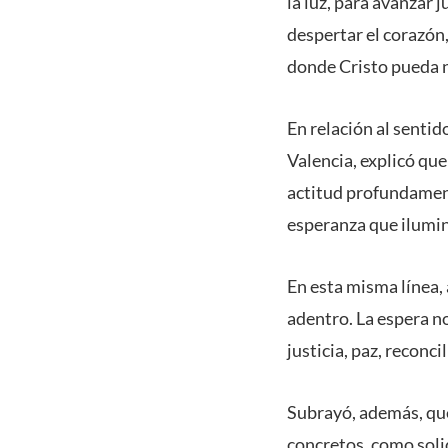
la luz, para avanzar 
despertar el corazón
donde Cristo pueda 
En relación al senti
Valencia, explicó que
actitud profundament
esperanza que ilumina
En esta misma línea,
adentro. La espera no
justicia, paz, reconci
Subrayó, además, que
concretos, como soli