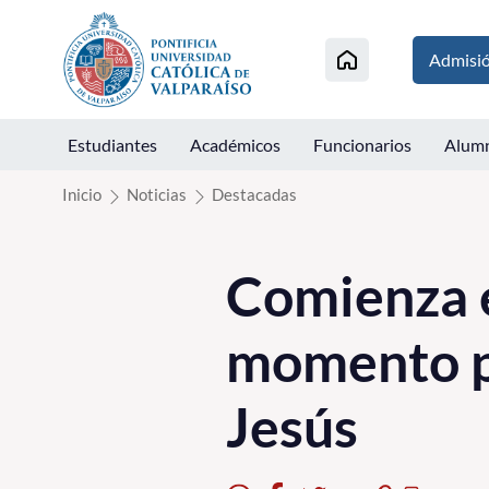
Click acá para ir directamente al contenido
Admisi
Estudiantes
Académicos
Funcionarios
Alum
Inicio
Noticias
Destacadas
Comienza e
momento pa
Jesús