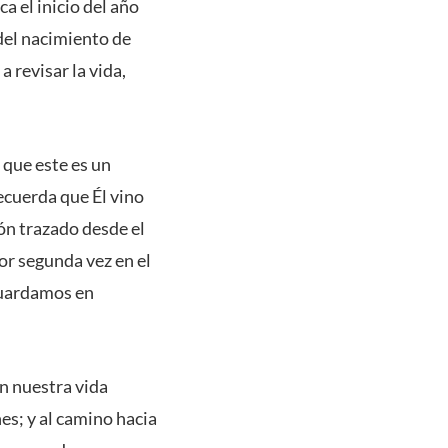
 el inicio del año
 del nacimiento de
a revisar la vida,
 que este es un
ecuerda que Él vino
ión trazado desde el
or segunda vez en el
guardamos en
en nuestra vida
nes; y al camino hacia