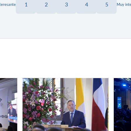
1
2
3
4
5
teresante
Muy int