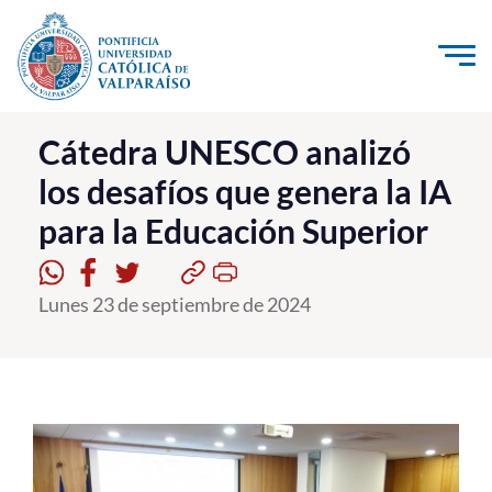
Click acá para ir directamente al contenido
La Universidad
Cátedra UNESCO analizó
los desafíos que genera la IA
Investigación, Creación e Innovación
para la Educación Superior
PUCV Internacional
Vinculación con el Medio
Lunes 23 de septiembre de 2024
Admisión
Pregrado
Postgrado
Formación Continua