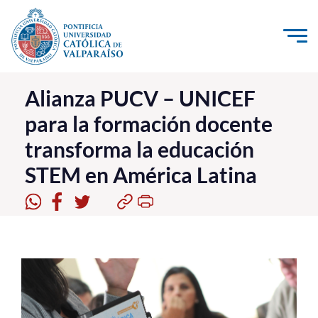
Click acá para ir directamente al contenido
La Universidad
Alianza PUCV – UNICEF
para la formación docente
Investigación, Creación e Innovación
transforma la educación
PUCV Internacional
STEM en América Latina
Vinculación con el Medio
Admisión
Pregrado
Postgrado
Formación Continua