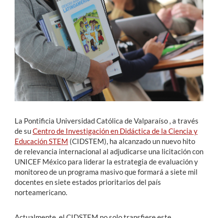
Estudiantes
Académicos
Funcionarios
Alumni
La Pontificia Universidad Católica de Valparaíso , a través
English
de su
Centro de Investigación en Didáctica de la Ciencia y
Educación STEM
(CIDSTEM), ha alcanzado un nuevo hito
de relevancia internacional al adjudicarse una licitación con
UNICEF México para liderar la estrategia de evaluación y
monitoreo de un programa masivo que formará a siete mil
docentes en siete estados prioritarios del país
norteamericano.
Actualmente, el CIDSTEM no solo transfiere este