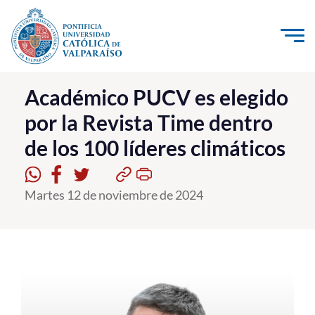
Click acá para ir directamente al contenido
La Universidad
Académico PUCV es elegido
por la Revista Time dentro
Investigación, Creación e Innovación
de los 100 líderes climáticos
PUCV Internacional
Vinculación con el Medio
Martes 12 de noviembre de 2024
Admisión
Pregrado
Postgrado
Formación Continua