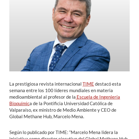
Estudiantes
Académicos
Funcionarios
Alumni
English
La prestigiosa revista internacional
TIME
destacó esta
semana entre los 100 líderes mundiales en materia
medioambiental al profesor de la
Escuela de Ingeniería
Bioquímic
a de la Pontificia Universidad Católica de
Valparaíso, ex ministro de Medio Ambiente y CEO de
Global Methane Hub, Marcelo Mena.
Según lo publicado por TIME: “Marcelo Mena lidera la
iniciativa como director ejecutivo del Global Methane Hub,