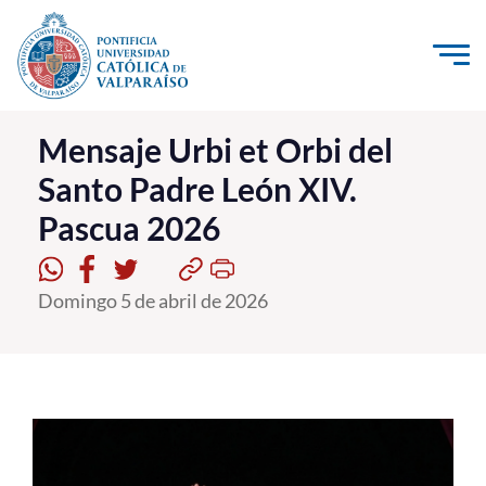
Click acá para ir directamente al contenido
La Universidad
Mensaje Urbi et Orbi del
Santo Padre León XIV.
Investigación, Creación e Innovación
Pascua 2026
PUCV Internacional
Vinculación con el Medio
Domingo 5 de abril de 2026
Admisión
Pregrado
Postgrado
Formación Continua