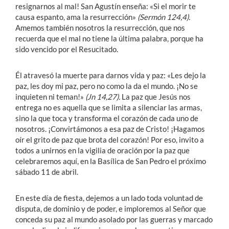
resignarnos al mal! San Agustín enseña: «Si el morir te
causa espanto, ama la resurrección»
(Sermón 124,4).
Amemos también nosotros la resurrección, que nos
recuerda que el mal no tiene la última palabra, porque ha
sido vencido por el Resucitado.
Él atravesó la muerte para darnos vida y paz: «Les dejo la
paz, les doy mi paz, pero no como la da el mundo. ¡No se
inquieten ni teman!»
(Jn 14,27).
La paz que Jesús nos
entrega no es aquella que se limita a silenciar las armas,
sino la que toca y transforma el corazón de cada uno de
nosotros. ¡Convirtámonos a esa paz de Cristo! ¡Hagamos
oír el grito de paz que brota del corazón! Por eso, invito a
todos a unirnos en la vigilia de oración por la paz que
celebraremos aquí, en la Basílica de San Pedro el próximo
sábado 11 de abril.
En este día de fiesta, dejemos a un lado toda voluntad de
disputa, de dominio y de poder, e imploremos al Señor que
conceda su paz al mundo asolado por las guerras y marcado