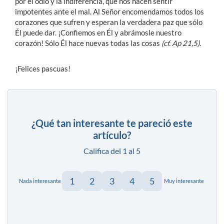
por el odio y la indiferencia, que nos hacen sentir
impotentes ante el mal. Al Señor encomendamos todos los
corazones que sufren y esperan la verdadera paz que sólo
Él puede dar. ¡Confiemos en Él y abrámosle nuestro
corazón! Sólo Él hace nuevas todas las cosas
(cf. Ap 21,5).
¡Felices pascuas!
¿Qué tan interesante te pareció este
artículo?
Califica del 1 al 5
1
2
3
4
5
Nada interesante
Muy interesante