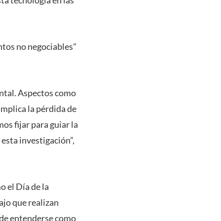
untos no negociables"
ental. Aspectos como
implica la pérdida de
os fijar para guiar la
 esta investigación”,
 el Día de la
bajo que realizan
uede entenderse como