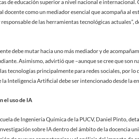
icas de educación superior a nivel nacional e internacional. C
al docente como un mediador esencial que acompaña al est
 responsable de las herramientas tecnológicas actuales”, d
ocente debe mutar hacia uno más mediador y de acompañam
diante. Asimismo, advirtió que –aunque se cree que son nat
as tecnologías principalmente para redes sociales, por lo 
e la Inteligencia Artificial debe ser intencionado desde la 
 el uso de IA
cuela de Ingeniería Química de la PUCV, Daniel Pinto, deta
investigación sobre IA dentro del ámbito de la docencia un
ión de nuevas competencias y el análisis del impacto de es