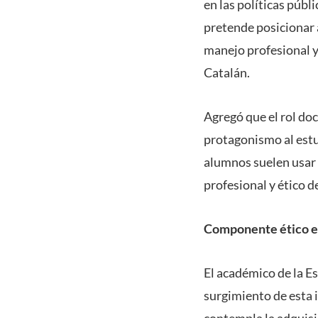
en las políticas públ
pretende posicionar 
manejo profesional y
Catalán.
Agregó que el rol d
protagonismo al estu
alumnos suelen usar l
profesional y ético d
Componente ético en
El académico de la Es
surgimiento de esta 
contempla la adquisic