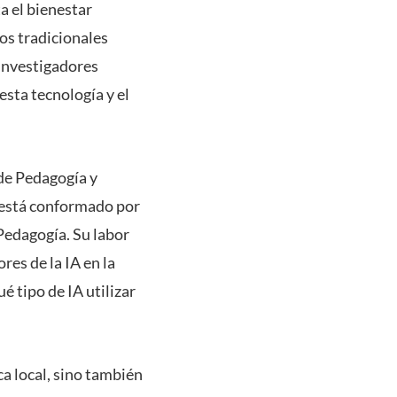
a el bienestar
os tradicionales
 investigadores
esta tecnología y el
 de Pedagogía y
a está conformado por
Pedagogía. Su labor
res de la IA en la
é tipo de IA utilizar
ca local, sino también