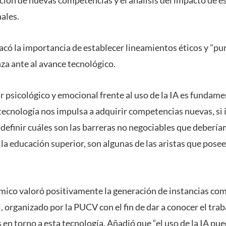
ales.
tacó la importancia de establecer lineamientos éticos y "p
za ante al avance tecnológico.
ar psicológico y emocional frente al uso de la IA es fundam
tecnología nos impulsa a adquirir competencias nuevas, si 
 definir cuáles son las barreras no negociables que deberíam
la educación superior, son algunas de las aristas que posee
mico valoró positivamente la generación de instancias como
al, organizado por la PUCV con el fin de dar a conocer el tra
 en torno a esta tecnología. Añadió que “el uso de la IA p