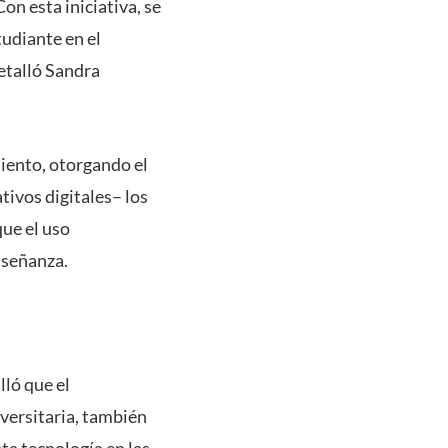
on esta iniciativa, se
udiante en el
etalló Sandra
iento, otorgando el
ivos digitales– los
que el uso
enseñanza.
lló que el
iversitaria, también
ta tecnología en las