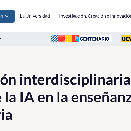
La Universidad
Investigación, Creación e Innovació
ón
ni
ón interdisciplinaria
 la IA en la enseñan
ia