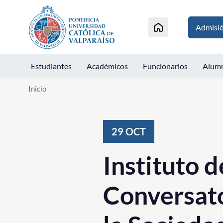
Click acá para ir directamente al contenido
Admisi
Estudiantes
Académicos
Funcionarios
Alum
Inicio
29
OCT
Instituto d
Conversato