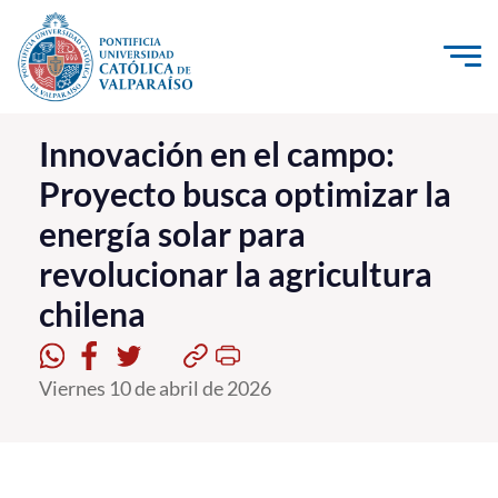
Click acá para ir directamente al contenido
La Universidad
Innovación en el campo:
Proyecto busca optimizar la
Investigación, Creación e Innovación
energía solar para
PUCV Internacional
revolucionar la agricultura
Vinculación con el Medio
chilena
Admisión
Viernes 10 de abril de 2026
Pregrado
Postgrado
Formación Continua