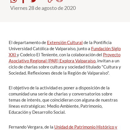
Viernes 28 de agosto de 2020
Estudiantes
Académicos
Funcionarios
El departamento de
Extensión Cultural
de la Pontificia
Alumni
Universidad Católica de Valparaíso, junto a
Fundación Siglo
XXI
y Codelco El Teniente, con la colaboración del
Proyecto
Asociativo Regional (PAR) Explora Valparaíso
, invitan a un
ciclo de charlas sobre cultura y sociedad titulado "Cultura y
English
Sociedad. Reflexiones desde la Región de Valparaíso".
El objetivo de la actividad es poner a disposición de la
comunidad una serie de charlas y conversatorios sobre
temas de interés, que coincidieran con alguna de nuestras
líneas estratégicas: Medio Ambiente, Patrimonio,
Educación y Desarrollo Social.
Fernando Vergara, de la
Unidad de Patrimonio Histórico y