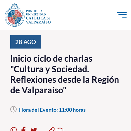
Click acá para ir directamente al contenido
La Universidad
28
AGO
Investigación, Creación e Innovación
Inicio ciclo de charlas
PUCV Internacional
"Cultura y Sociedad.
Vinculación con el Medio
Reflexiones desde la Región
de Valparaíso"
Admisión
Pregrado
Hora del Evento:
11:00 horas
Postgrado
Formación Continua