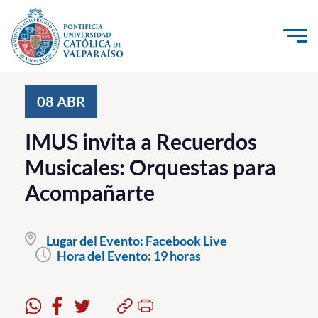
Click acá para ir directamente al contenido
La Universidad
08
ABR
Investigación, Creación e Innovación
IMUS invita a Recuerdos
PUCV Internacional
Musicales: Orquestas para
Vinculación con el Medio
Acompañarte
Admisión
Lugar del Evento:
Facebook Live
Pregrado
Hora del Evento:
19 horas
Postgrado
Formación Continua