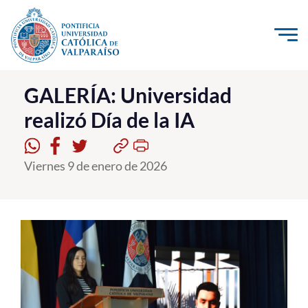
Click acá para ir directamente al contenido
La Universidad
GALERÍA: Universidad
realizó Día de la IA
Investigación, Creación e Innovación
PUCV Internacional
Viernes 9 de enero de 2026
Vinculación con el Medio
Admisión
Pregrado
Postgrado
Formación Continua