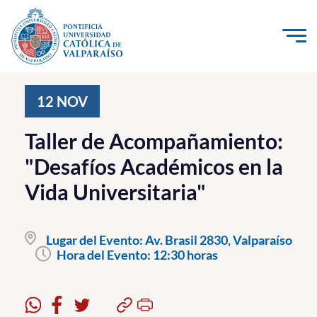
Click acá para ir directamente al contenido
La Universidad
12
NOV
Investigación, Creación e Innovación
Taller de Acompañamiento:
PUCV Internacional
"Desafíos Académicos en la
Vinculación con el Medio
Vida Universitaria"
Admisión
Lugar del Evento:
Av. Brasil 2830, Valparaíso
Pregrado
Hora del Evento:
12:30 horas
Postgrado
Formación Continua