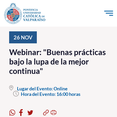
Click acá para ir directamente al contenido
La Universidad
26
NOV
Investigación, Creación e Innovación
Webinar: "Buenas prácticas
PUCV Internacional
bajo la lupa de la mejor
Vinculación con el Medio
continua"
Admisión
Lugar del Evento:
Online
Pregrado
Hora del Evento:
16:00 horas
Postgrado
Formación Continua