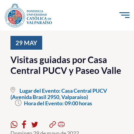
Click acá para ir directamente al contenido
La Universidad
29
MAY
Investigación, Creación e Innovación
Visitas guiadas por Casa
PUCV Internacional
Central PUCV y Paseo Valle
Vinculación con el Medio
Lugar del Evento:
Casa Central PUCV
Admisión
(Avenida Brasil 2950, Valparaíso)
Hora del Evento:
09:00 horas
Pregrado
Postgrado
Formación Continua
Domingo 29 de mayo de 2022