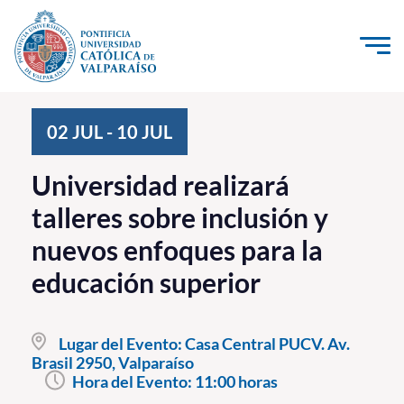
Click acá para ir directamente al contenido
La Universidad
02
JUL
-
10
JUL
Investigación, Creación e Innovación
Universidad realizará
PUCV Internacional
talleres sobre inclusión y
Vinculación con el Medio
nuevos enfoques para la
educación superior
Admisión
Pregrado
Lugar del Evento:
Casa Central PUCV. Av.
Postgrado
Brasil 2950, Valparaíso
Hora del Evento:
11:00 horas
Formación Continua