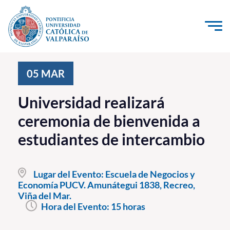
Click acá para ir directamente al contenido
La Universidad
05
MAR
Investigación, Creación e Innovación
Universidad realizará
PUCV Internacional
ceremonia de bienvenida a
Vinculación con el Medio
estudiantes de intercambio
Admisión
Lugar del Evento:
Escuela de Negocios y
Pregrado
Economía PUCV. Amunátegui 1838, Recreo,
Viña del Mar.
Postgrado
Hora del Evento:
15 horas
Formación Continua