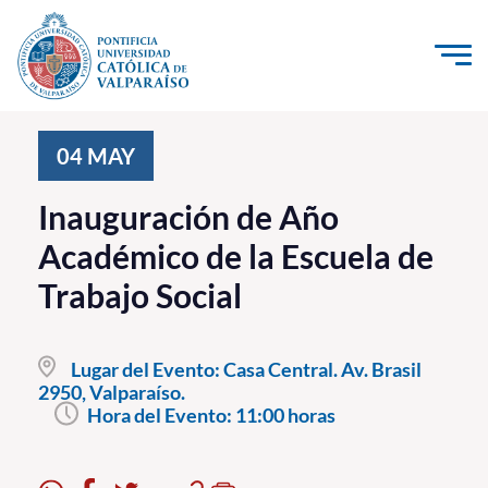
Click acá para ir directamente al contenido
La Universidad
04
MAY
Investigación, Creación e Innovación
Inauguración de Año
PUCV Internacional
Académico de la Escuela de
Vinculación con el Medio
Trabajo Social
Admisión
Lugar del Evento:
Casa Central. Av. Brasil
Pregrado
2950, Valparaíso.
Hora del Evento:
11:00 horas
Postgrado
Formación Continua