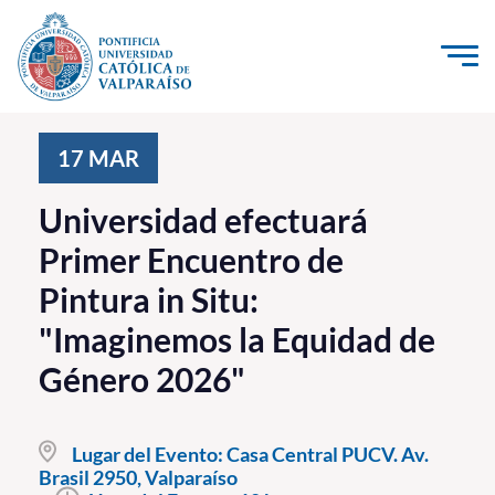
Click acá para ir directamente al contenido
La Universidad
17
MAR
Investigación, Creación e Innovación
Universidad efectuará
PUCV Internacional
Primer Encuentro de
Vinculación con el Medio
Pintura in Situ:
"Imaginemos la Equidad de
Admisión
Género 2026"
Pregrado
Postgrado
Lugar del Evento:
Casa Central PUCV. Av.
Brasil 2950, Valparaíso
Formación Continua