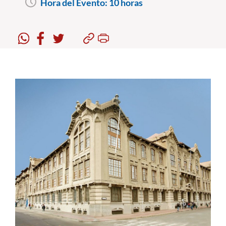
Hora del Evento:
10 horas
Estudiantes
Académicos
Funcionarios
Alumni
English