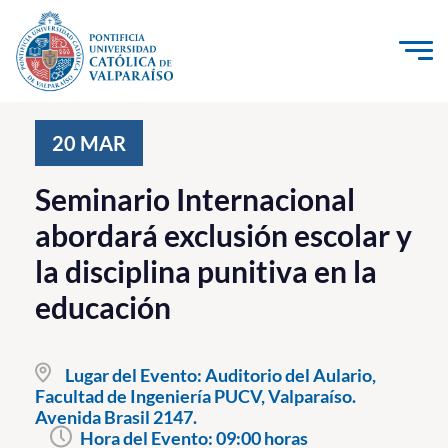
Click acá para ir directamente al contenido
La Universidad
20
MAR
Investigación, Creación e Innovación
Seminario Internacional
PUCV Internacional
abordará exclusión escolar y
Vinculación con el Medio
la disciplina punitiva en la
educación
Admisión
Pregrado
Lugar del Evento:
Auditorio del Aulario,
Facultad de Ingeniería PUCV, Valparaíso.
Postgrado
Avenida Brasil 2147.
Formación Continua
Hora del Evento:
09:00 horas